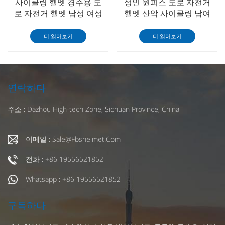
사이클링 헬멧 경주용 도
성인 원피스 도로 자전거
로 자전거 헬멧 남성 여성
헬멧 산악 사이클링 남여
MTB 자전거 자전거 헬멧
사이클링 모험 헬멧
더 읽어보기
더 읽어보기
연락하다
주소 : Dazhou High-tech Zone, Sichuan Province, China
이메일 : Sale@fbshelmet.com
전화 : +86 19556521852
Whatsapp : +86 19556521852
구독하다