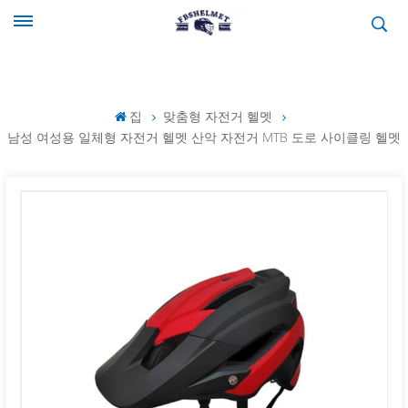
집
맞춤형 자전거 헬멧
남성 여성용 일체형 자전거 헬멧 산악 자전거 MTB 도로 사이클링 헬멧