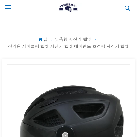
집
맞춤형 자전거 헬멧
산악용 사이클링 헬멧 자전거 헬멧 에어벤트 초경량 자전거 헬멧