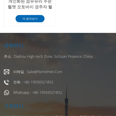
개인화된 섬유유리 주문
헬멧 오토바이 경주자 헬
멧
더 읽어보기
연락하다
주소 : Dazhou High-tech Zone, Sichuan Province, China
이메일 : Sale@fbshelmet.com
전화 : +86 19556521852
Whatsapp : +86 19556521852
구독하다